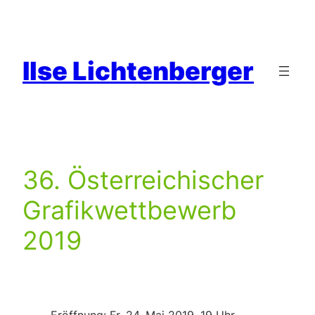
Zum
Inhalt
springen
Ilse Lichtenberger
36. Österreichischer
Grafikwettbewerb
2019
Eröffnung: Fr, 24. Mai 2019, 19 Uhr